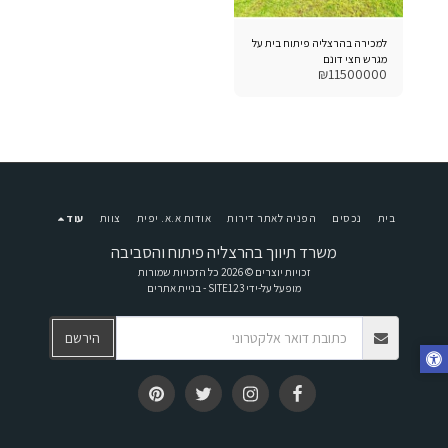
למכירה בהרצליה פיתוח בית על
מגרש חצי דונם
₪
11500000
בית
נכסים
הפניה לאתר דירות
אודות א.א. יפית
צוות
עוד
משרד תיווך בהרצליה פיתוח והסביבה
זכויות יוצרים © 2026 כל הזכויות שמורות
מופעל על-ידי
SITE123
-
בניית אתרים
הירשם