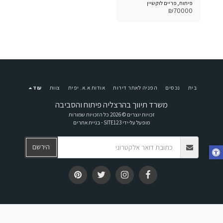
פיתוח, פריים לוקשיין
₪
70000
בית
נכסים
הפניה לאתר דירות
אודות א.א. יפית
צוות
עוד
משרד תיווך בהרצליה פיתוח והסביבה
זכויות יוצרים © 2026 כל הזכויות שמורות
מופעל על-ידי
SITE123
-
בניית אתרים
הירשם