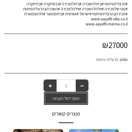
#הרצליהפיתוח #ביתלהשכרה #ביתלמכירה #נכסייוקרה #בתייוקרה
#מגרשלמכירה #וילהלהשכרה #וילהלמכירה #השכרהבהרצליהפיתוח
www.aayafit-marina.co.il
₪
27000
מותג:
הרצליה פיתוח
הוסף לסל הקניות
מוצרים קשורים