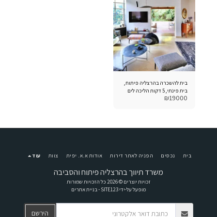
בית להשכרה בהרצליה פיתוח,
בית פינתי, 5 דקות הליכה לים
₪
19000
בית
נכסים
הפניה לאתר דירות
אודות א.א. יפית
צוות
עוד
משרד תיווך בהרצליה פיתוח והסביבה
זכויות יוצרים © 2026 כל הזכויות שמורות
מופעל על-ידי
SITE123
-
בניית אתרים
הירשם