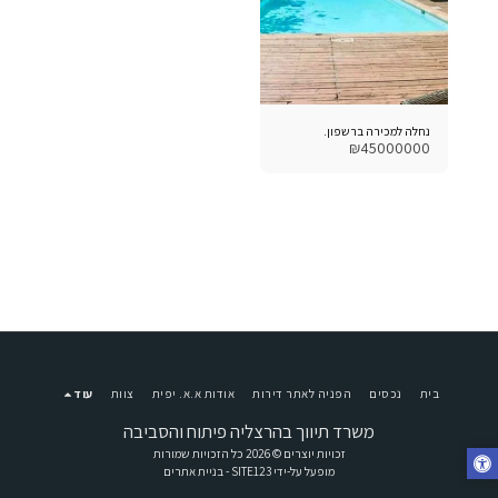
נחלה למכירה ברשפון.
₪
45000000
בית
נכסים
הפניה לאתר דירות
אודות א.א. יפית
צוות
עוד
משרד תיווך בהרצליה פיתוח והסביבה
זכויות יוצרים © 2026 כל הזכויות שמורות
מופעל על-ידי
SITE123
-
בניית אתרים