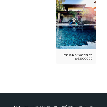
בית למכירה בנוף ים הרצליה,
₪
32000000
בית
נכסים
הפניה לאתר דירות
אודות א.א. יפית
צוות
עוד