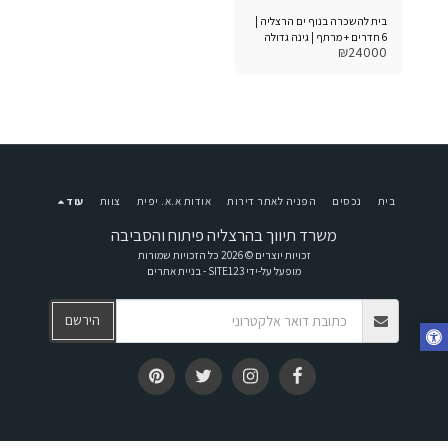
בית להשכרה בנוף ים הרצליה |
6 חדרים + מרתף | גינה גדולה
₪
24000
בית
נכסים
הפניה לאתר דירות
אודות א.א. יפית
צוות
עוד
משרד תיווך בהרצליה פיתוח והסביבה
זכויות יוצרים © 2026 כל הזכויות שמורות
מופעל על-ידי
SITE123
-
בניית אתרים
הירשם