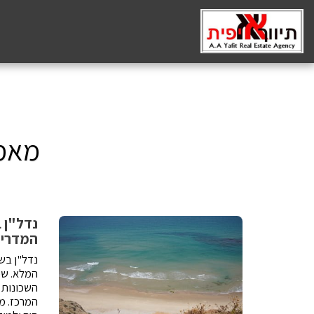
מאמרים #
נדל"ן ב
המדריך
נדל"ן בשכ
המלא. שכ
השכונות 
המרכז. מ